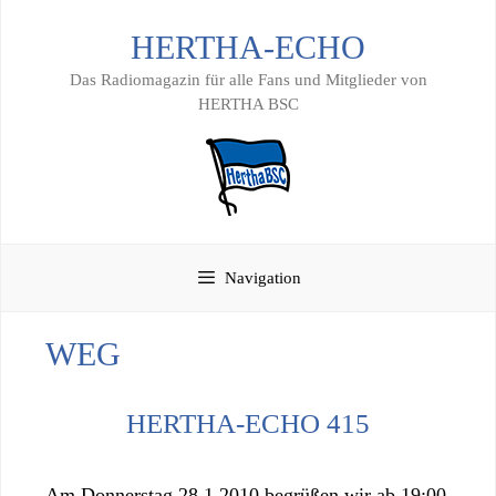
Zum
HERTHA-ECHO
Inhalt
springen
Das Radiomagazin für alle Fans und Mitglieder von
HERTHA BSC
Navigation
WEG
HERTHA-ECHO 415
Am Donnerstag 28.1.2010 begrüßen wir ab 19:00