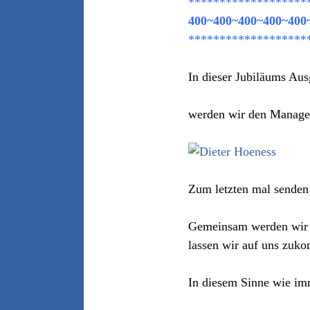
*******************
400~400~400~400~400
*******************
In dieser Jubiläums Au
werden wir den Manage
Zum letzten mal senden 
Gemeinsam werden wir d
lassen wir auf uns zuk
In diesem Sinne wie i