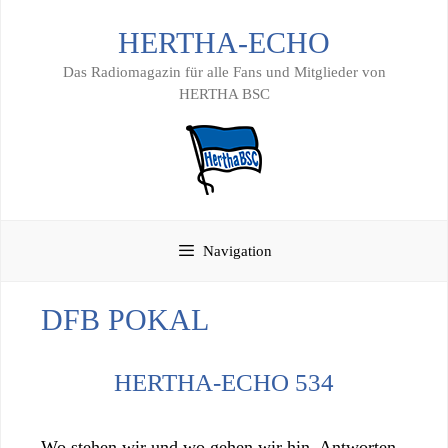
Zum
HERTHA-ECHO
Inhalt
springen
Das Radiomagazin für alle Fans und Mitglieder von
HERTHA BSC
Navigation
DFB POKAL
HERTHA-ECHO 534
Wo stehen wir und wo gehen wir hin. Antworten