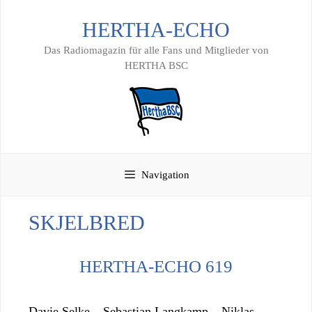
Zum
HERTHA-ECHO
Inhalt
springen
Das Radiomagazin für alle Fans und Mitglieder von
HERTHA BSC
Navigation
SKJELBRED
HERTHA-ECHO 619
Davie Selke – Sebastian Langkamp – Niklas