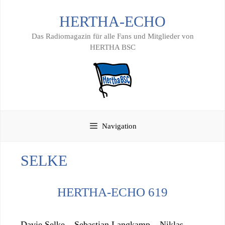
Zum
HERTHA-ECHO
Inhalt
springen
Das Radiomagazin für alle Fans und Mitglieder von
HERTHA BSC
Navigation
SELKE
HERTHA-ECHO 619
Davie Selke – Sebastian Langkamp – Niklas