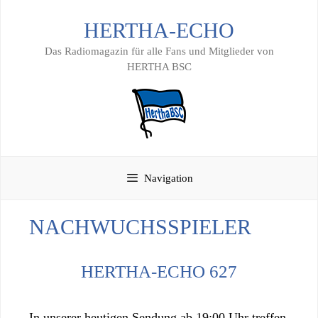
Zum
HERTHA-ECHO
Inhalt
springen
Das Radiomagazin für alle Fans und Mitglieder von
HERTHA BSC
Navigation
NACHWUCHSSPIELER
HERTHA-ECHO 627
In unserer heutigen Sendung ab 19:00 Uhr treffen