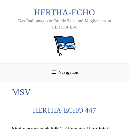
Zum
HERTHA-ECHO
Inhalt
springen
Das Radiomagazin für alle Fans und Mitglieder von
HERTHA BSC
Navigation
MSV
HERTHA-ECHO 447
Sind wir nur noch 545,2 Kilometer (Luftlinie)