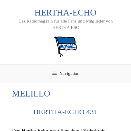
Zum
HERTHA-ECHO
Inhalt
springen
Das Radiomagazin für alle Fans und Mitglieder von
HERTHA BSC
Navigation
MELILLO
HERTHA-ECHO 431
Das Hertha Echo gratuliert dem Förderkreis