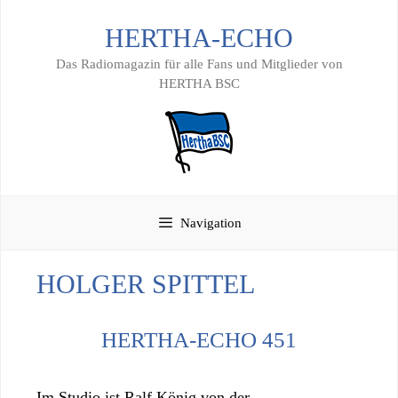
Zum
HERTHA-ECHO
Inhalt
springen
Das Radiomagazin für alle Fans und Mitglieder von
HERTHA BSC
Navigation
HOLGER SPITTEL
HERTHA-ECHO 451
Im Studio ist Ralf König von der