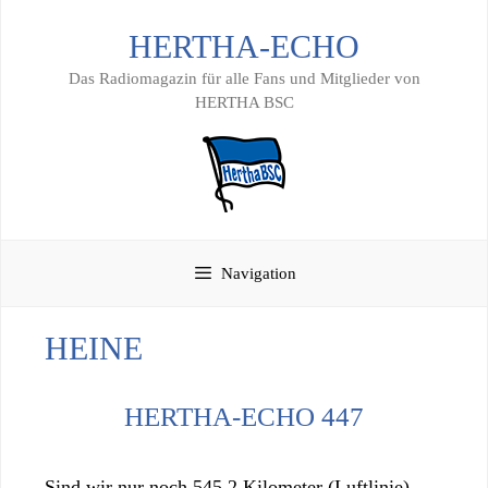
Zum
HERTHA-ECHO
Inhalt
springen
Das Radiomagazin für alle Fans und Mitglieder von
HERTHA BSC
Navigation
HEINE
HERTHA-ECHO 447
Sind wir nur noch 545,2 Kilometer (Luftlinie)