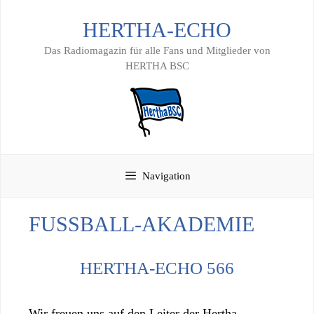
Zum
HERTHA-ECHO
Inhalt
springen
Das Radiomagazin für alle Fans und Mitglieder von
HERTHA BSC
Navigation
FUSSBALL-AKADEMIE
HERTHA-ECHO 566
Wir freuen uns auf den Leiter der Hertha-