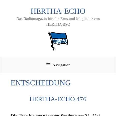
Zum
HERTHA-ECHO
Inhalt
springen
Das Radiomagazin für alle Fans und Mitglieder von
HERTHA BSC
Navigation
ENTSCHEIDUNG
HERTHA-ECHO 476
Die Tage bis zur nächsten Sendung am 31. Mai