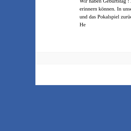
Wir haben Geburtstag ! 
erinnern können. In uns
und das Pokalspiel zurü
He