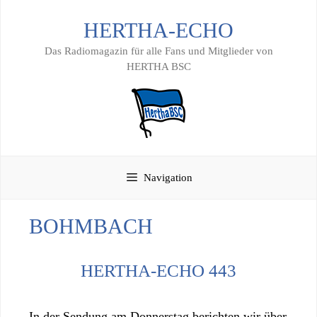
Zum
HERTHA-ECHO
Inhalt
springen
Das Radiomagazin für alle Fans und Mitglieder von
HERTHA BSC
Navigation
BOHMBACH
HERTHA-ECHO 443
In der Sendung am Donnerstag berichten wir über