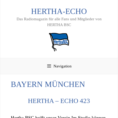
Zum
HERTHA-ECHO
Inhalt
springen
Das Radiomagazin für alle Fans und Mitglieder von
HERTHA BSC
Navigation
BAYERN MÜNCHEN
HERTHA – ECHO 423
Hertha BSC heißt unser Verein Im Studio können