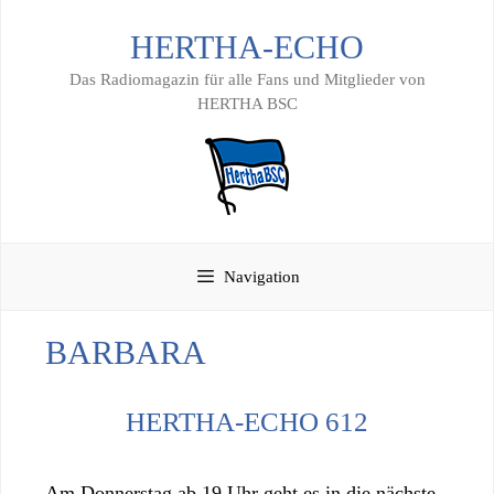
Zum
HERTHA-ECHO
Inhalt
springen
Das Radiomagazin für alle Fans und Mitglieder von
HERTHA BSC
Navigation
BARBARA
HERTHA-ECHO 612
Am Donnerstag ab 19 Uhr geht es in die nächste