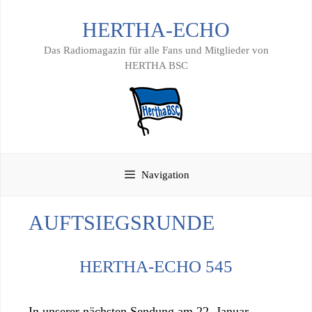
Zum
HERTHA-ECHO
Inhalt
springen
Das Radiomagazin für alle Fans und Mitglieder von
HERTHA BSC
Navigation
AUFTSIEGSRUNDE
HERTHA-ECHO 545
In unserer nächsten Sendung am 22. Januar