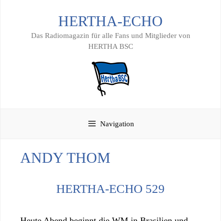
Zum
HERTHA-ECHO
Inhalt
springen
Das Radiomagazin für alle Fans und Mitglieder von
HERTHA BSC
Navigation
ANDY THOM
HERTHA-ECHO 529
Heute Abend beginnt die WM in Brasilien und