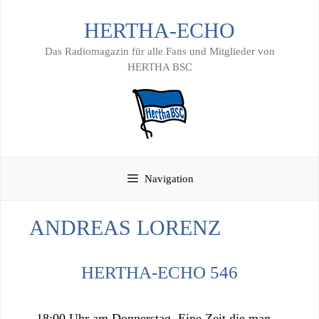
Zum
HERTHA-ECHO
Inhalt
springen
Das Radiomagazin für alle Fans und Mitglieder von
HERTHA BSC
Navigation
ANDREAS LORENZ
HERTHA-ECHO 546
18:00 Uhr am Donnerstag. Eine Zeit die man