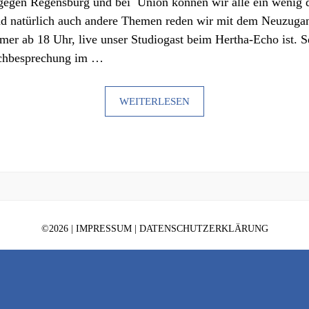
gegen Regensburg und bei Union können wir alle ein wenig 
nd natürlich auch andere Themen reden wir mit dem Neuzuga
r ab 18 Uhr, live unser Studiogast beim Hertha-Echo ist. Se
uchbesprechung im …
WEITERLESEN
©
2026 |
IMPRESSUM
|
DATENSCHUTZERKLÄRUNG