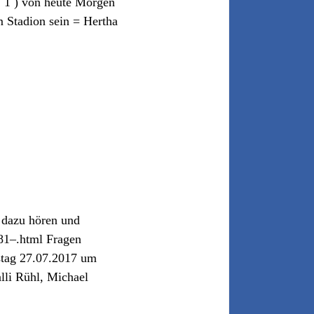
: 1 ) von heute Morgen
m Stadion sein = Hertha
 dazu hören und
81–.html Fragen
stag 27.07.2017 um
lli Rühl, Michael