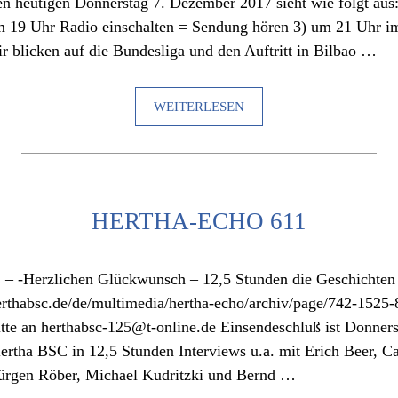
n heutigen Donnerstag 7. Dezember 2017 sieht wie folgt aus
um 19 Uhr Radio einschalten = Sendung hören 3) um 21 Uhr i
 blicken auf die Bundesliga und den Auftritt in Bilbao …
WEITERLESEN
HERTHA-ECHO 611
 – -Herzlichen Glückwunsch – 12,5 Stunden die Geschichten
rthabsc.de/de/multimedia/hertha-echo/archiv/page/742-1525-
itte an herthabsc-125@t-online.de Einsendeschluß ist Donner
ertha BSC in 12,5 Stunden Interviews u.a. mit Erich Beer, Ca
Jürgen Röber, Michael Kudritzki und Bernd …