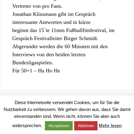
Vertreter von pro Fans.
Jonathan Klinsmann gibt im Gespräch
interessante Antworten und in kürze
beginnt das 15´te 11mm Fußballfimfestival, im
Gespräch Festivalleiter Birger Schmidt.
Abgerundet werden die 60 Minuten mit den
Interviews von den beiden letzten
Bundesligaspielen.
Für 50+1 – Ha Ho He
Diese Internetseite verwendet Cookies, um für Sie die
Nutzbarkeit zu verbessern. Wir gehen davon aus, dass Sie damit
©
2026 |
IMPRESSUM
|
DATENSCHUTZERKLÄRUNG
einverstanden sind. Wenn nicht, können Sie aber auch
widersprechen.
Mehr lesen
Akzeptieren
Ablehnen