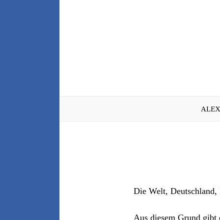
Zum
Inhalt
springen
ALEX
Die Welt, Deutschland,
Aus diesem Grund gibt 